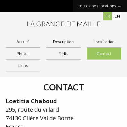
toutes nos locations →
FR
EN
LA GRANGE DE MAILLE
Accueil
Description
Localisation
Photos
Tarifs
Contact
Liens
CONTACT
Loetitia Chaboud
295, route du villard
74130 Glière Val de Borne
France